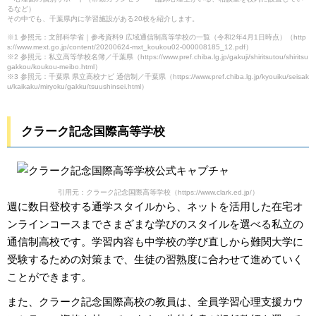
るなど）
その中でも、千葉県内に学習施設がある20校を紹介します。
※1 参照元：文部科学省｜参考資料9 広域通信制高等学校の一覧（令和2年4月1日時点）（http
s://www.mext.go.jp/content/20200624-mxt_koukou02-000008185_12.pdf）
※2 参照元：私立高等学校名簿／千葉県（https://www.pref.chiba.lg.jp/gakuji/shiritsutou/shiritsu
gakkou/koukou-meibo.html）
※3 参照元：千葉県 県立高校ナビ 通信制／千葉県（https://www.pref.chiba.lg.jp/kyouiku/seisak
u/kaikaku/miryoku/gakku/tsuushinsei.html）
クラーク記念国際高等学校
引用元：クラーク記念国際高等学校（https://www.clark.ed.jp/）
週に数日登校する通学スタイルから、ネットを活用した在宅オ
ンラインコースまでさまざまな学びのスタイルを選べる私立の
通信制高校です。学習内容も中学校の学び直しから難関大学に
受験するための対策まで、生徒の習熟度に合わせて進めていく
ことができます。
また、クラーク記念国際高校の教員は、全員学習心理支援カウ