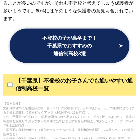
ることが多いのですが、それも不登校と考えてしまう保護者が
多いようです。60%にはそのような保護者の意見も含まれてい
ます。
不登校の子が高卒まで！
千葉県でおすすめの
通信制高校3選
【千葉県】不登校のお子さんでも通いやすい通
信制高校一覧
【選定条件】
文部科学省の広域通信制高校一覧（※1）に記載されている109校から、以下の条件に当てはま
る学校を調査し49校をピックアップ（2024年4月19日時点）。
また、千葉県の公式HP内で記載が認められた私立11校（※2）・公立1校（※3）から、前述の
調査校と重複しておらず以下の条件に当てはまる学校を追加調査し3校をピックアップ（2024
年6月12日時点）。
・学習面の個別サポート（個別カリキュラムの作成、個別相談の対応、少人数クラスでの個別
指導など）
・心理面の個別サポート（常勤カウンセラー・臨床心理士がいる、相談室を校内に設置してい