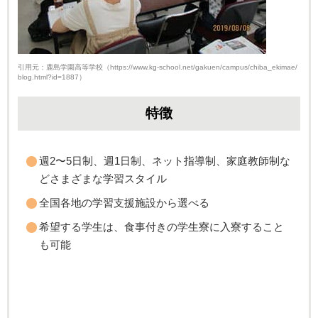
引用元：鹿島学園高等学校（https://www.kg-school.net/gakuen/campus/chiba_ekimae/
blog.html?id=1887）
特徴
週2〜5日制、週1日制、ネット指導制、家庭教師制な
どさまざまな学習スタイル
全国各地の学習支援施設から選べる
希望する学生は、食事付きの学生寮に入寮すること
も可能