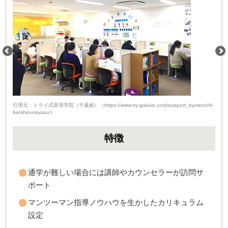
引用元：トライ式高等学院（千葉校）（https://www.try-gakuin.com/support_kyoten/chi
ba/shinurayasu/）
特徴
通学が難しい場合には講師やカウンセラーが訪問サ
ポート
マンツーマン指導ノウハウを生かしたカリキュラム
設定